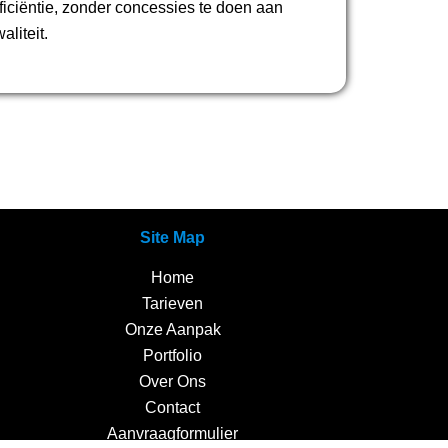
fficiëntie, zonder concessies te doen aan
aliteit.
Site Map
Home
Tarieven
Onze Aanpak
Portfolio
Over Ons
Contact
Aanvraagformulier