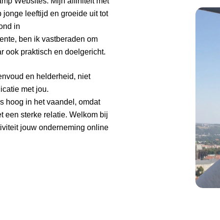
amp Websites. Mijn affiniteit met
onge leeftijd en groeide uit tot
ond in
ente, ben ik vastberaden om
ar ook praktisch en doelgericht.
nvoud en helderheid, niet
catie met jou.
ns hoog in het vaandel, omdat
 een sterke relatie. Welkom bij
iviteit jouw onderneming online